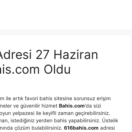
Adresi 27 Haziran
his.com Oldu
 ile artık favori bahis sitesine sorunsuz erişim
emeler ve güvenilir hizmet
Bahis.com
‘da sizi
yun yelpazesi ile keyifli zaman geçirebilirsiniz.
n, istediğiniz yerden bahis yapabilirsiniz. Üstelik
nında çözüm bulabilirsiniz.
616bahis.com
adresi