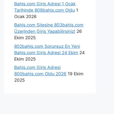
Bahis.com Giriş Adresi 1 Ocak
Tarihinde 809bahis.com Oldu
1
Ocak 2026
Bahis.com Sitesine 803bahis.com
Üzerinden Giriş Yapabilirsiniz!
26
Ekim 2025
802bahis.com Sorunsuz En Yeni
Bahis.com Giriş Adresi 24 Ekim
24
Ekim 2025
Bahis.com Giriş Adresi
800bahis.com Oldu 2026
19 Ekim
2025