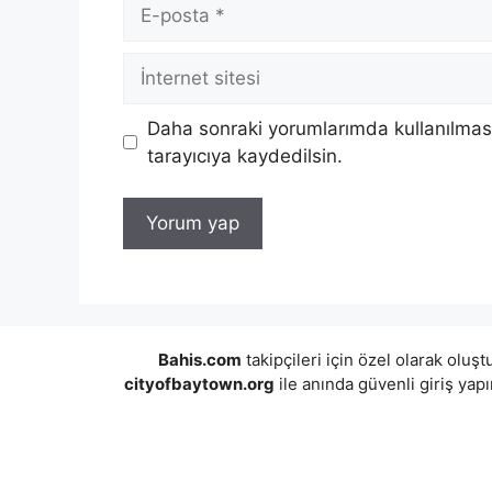
E-
posta
İnternet
sitesi
Daha sonraki yorumlarımda kullanılması
tarayıcıya kaydedilsin.
Bahis.com
takipçileri için özel olarak olu
cityofbaytown.org
ile anında güvenli giriş yap