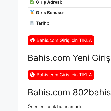
Giriş Adresi
:
Giriş Bonusu
:
Tarih:
:
Bahis.com Giriş İçin TIKLA
Bahis.com Yeni Giri
Bahis.com Giriş İçin TIKLA
Bahis.com 802bahis.c
Önerilen içerik bulunamadı.