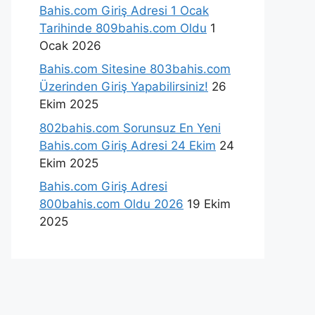
Bahis.com Giriş Adresi 1 Ocak
Tarihinde 809bahis.com Oldu
1
Ocak 2026
Bahis.com Sitesine 803bahis.com
Üzerinden Giriş Yapabilirsiniz!
26
Ekim 2025
802bahis.com Sorunsuz En Yeni
Bahis.com Giriş Adresi 24 Ekim
24
Ekim 2025
Bahis.com Giriş Adresi
800bahis.com Oldu 2026
19 Ekim
2025