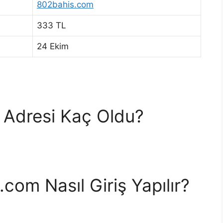
802bahis.com
333 TL
24 Ekim
ş Adresi Kaç Oldu?
om Nasıl Giriş Yapılır?