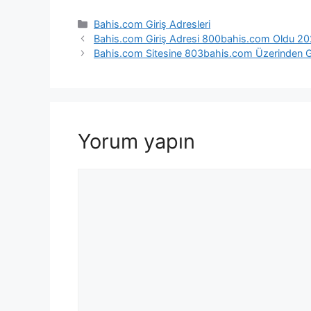
Kategoriler
Bahis.com Giriş Adresleri
Bahis.com Giriş Adresi 800bahis.com Oldu 2
Bahis.com Sitesine 803bahis.com Üzerinden Gir
Yorum yapın
Yorum