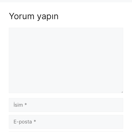
Yorum yapın
Yorum
İsim
E-
posta