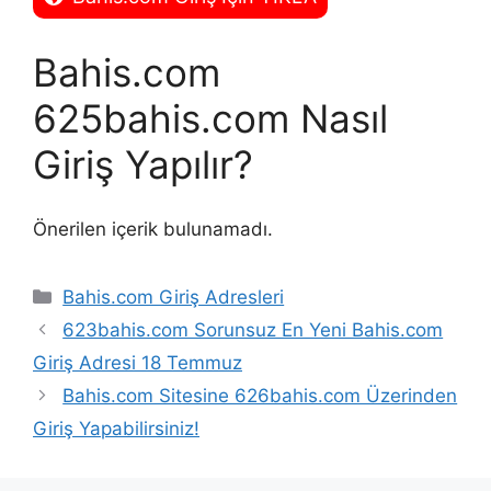
Bahis.com
625bahis.com Nasıl
Giriş Yapılır?
Önerilen içerik bulunamadı.
Kategoriler
Bahis.com Giriş Adresleri
623bahis.com Sorunsuz En Yeni Bahis.com
Giriş Adresi 18 Temmuz
Bahis.com Sitesine 626bahis.com Üzerinden
Giriş Yapabilirsiniz!