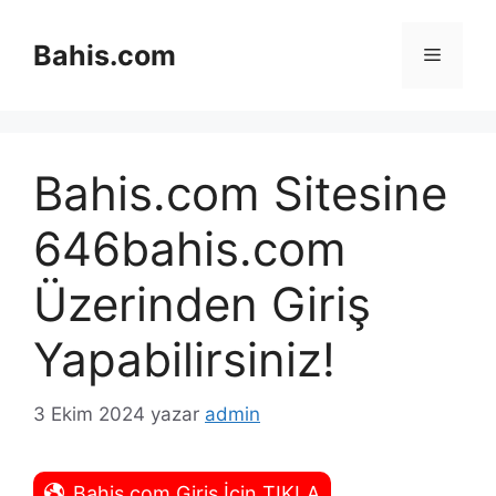
İçeriğe
atla
Bahis.com
Menü
Bahis.com Sitesine
646bahis.com
Üzerinden Giriş
Yapabilirsiniz!
3 Ekim 2024
yazar
admin
Bahis.com Giriş İçin TIKLA