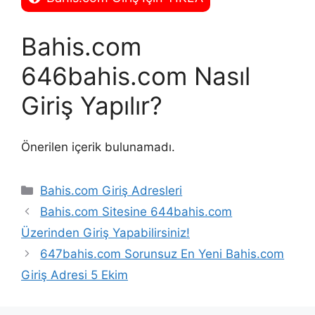
Bahis.com
646bahis.com Nasıl
Giriş Yapılır?
Önerilen içerik bulunamadı.
Kategoriler
Bahis.com Giriş Adresleri
Bahis.com Sitesine 644bahis.com
Üzerinden Giriş Yapabilirsiniz!
647bahis.com Sorunsuz En Yeni Bahis.com
Giriş Adresi 5 Ekim