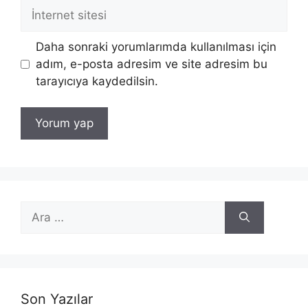
İnternet
sitesi
Daha sonraki yorumlarımda kullanılması için
adım, e-posta adresim ve site adresim bu
tarayıcıya kaydedilsin.
için
ara
Son Yazılar