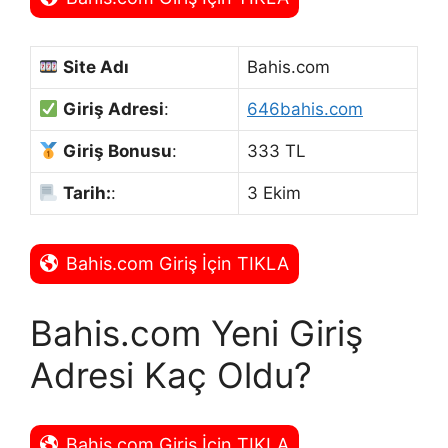
Site Adı
Bahis.com
Giriş Adresi
:
646bahis.com
Giriş Bonusu
:
333 TL
Tarih:
:
3 Ekim
Bahis.com Giriş İçin TIKLA
Bahis.com Yeni Giriş
Adresi Kaç Oldu?
Bahis.com Giriş İçin TIKLA