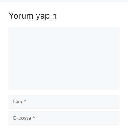
Yorum yapın
Yorum
İsim
E-
posta