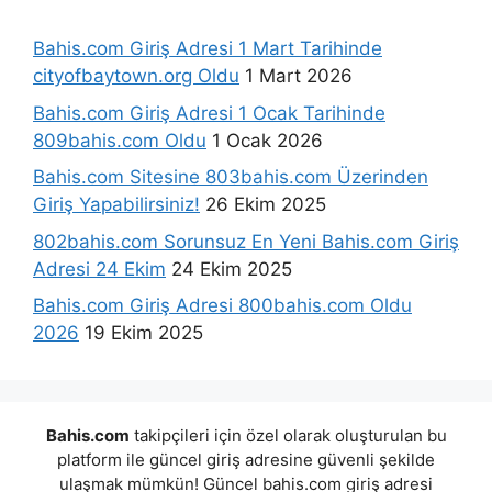
Bahis.com Giriş Adresi 1 Mart Tarihinde
cityofbaytown.org Oldu
1 Mart 2026
Bahis.com Giriş Adresi 1 Ocak Tarihinde
809bahis.com Oldu
1 Ocak 2026
Bahis.com Sitesine 803bahis.com Üzerinden
Giriş Yapabilirsiniz!
26 Ekim 2025
802bahis.com Sorunsuz En Yeni Bahis.com Giriş
Adresi 24 Ekim
24 Ekim 2025
Bahis.com Giriş Adresi 800bahis.com Oldu
2026
19 Ekim 2025
Bahis.com
takipçileri için özel olarak oluşturulan bu
platform ile güncel giriş adresine güvenli şekilde
ulaşmak mümkün! Güncel bahis.com giriş adresi