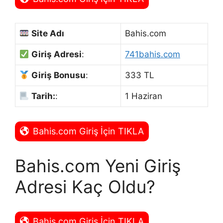
Site Adı
Bahis.com
Giriş Adresi
:
741bahis.com
Giriş Bonusu
:
333 TL
Tarih:
:
1 Haziran
Bahis.com Giriş İçin TIKLA
Bahis.com Yeni Giriş
Adresi Kaç Oldu?
Bahis.com Giriş İçin TIKLA