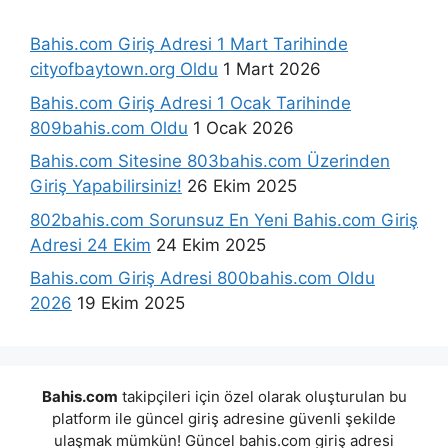
Bahis.com Giriş Adresi 1 Mart Tarihinde
cityofbaytown.org Oldu
1 Mart 2026
Bahis.com Giriş Adresi 1 Ocak Tarihinde
809bahis.com Oldu
1 Ocak 2026
Bahis.com Sitesine 803bahis.com Üzerinden
Giriş Yapabilirsiniz!
26 Ekim 2025
802bahis.com Sorunsuz En Yeni Bahis.com Giriş
Adresi 24 Ekim
24 Ekim 2025
Bahis.com Giriş Adresi 800bahis.com Oldu
2026
19 Ekim 2025
Bahis.com
takipçileri için özel olarak oluşturulan bu
platform ile güncel giriş adresine güvenli şekilde
ulaşmak mümkün! Güncel bahis.com giriş adresi