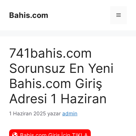
İçeriğe
atla
Bahis.com
Menü
741bahis.com
Sorunsuz En Yeni
Bahis.com Giriş
Adresi 1 Haziran
1 Haziran 2025
yazar
admin
Bahis.com Giriş İçin TIKLA