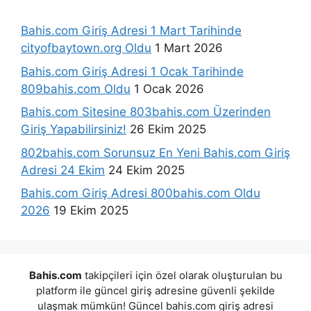
Bahis.com Giriş Adresi 1 Mart Tarihinde
cityofbaytown.org Oldu
1 Mart 2026
Bahis.com Giriş Adresi 1 Ocak Tarihinde
809bahis.com Oldu
1 Ocak 2026
Bahis.com Sitesine 803bahis.com Üzerinden
Giriş Yapabilirsiniz!
26 Ekim 2025
802bahis.com Sorunsuz En Yeni Bahis.com Giriş
Adresi 24 Ekim
24 Ekim 2025
Bahis.com Giriş Adresi 800bahis.com Oldu
2026
19 Ekim 2025
Bahis.com
takipçileri için özel olarak oluşturulan bu
platform ile güncel giriş adresine güvenli şekilde
ulaşmak mümkün! Güncel bahis.com giriş adresi