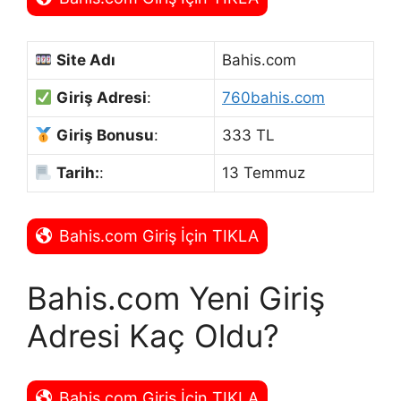
Site Adı
Bahis.com
Giriş Adresi
:
760bahis.com
Giriş Bonusu
:
333 TL
Tarih:
:
13 Temmuz
Bahis.com Giriş İçin TIKLA
Bahis.com Yeni Giriş
Adresi Kaç Oldu?
Bahis.com Giriş İçin TIKLA