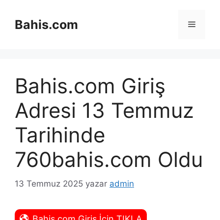
İçeriğe
atla
Bahis.com
Menü
Bahis.com Giriş
Adresi 13 Temmuz
Tarihinde
760bahis.com Oldu
13 Temmuz 2025
yazar
admin
Bahis.com Giriş İçin TIKLA