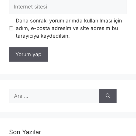
İnternet
sitesi
Daha sonraki yorumlarımda kullanılması için
adım, e-posta adresim ve site adresim bu
tarayıcıya kaydedilsin.
için
ara
Son Yazılar