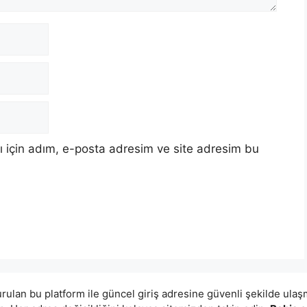
 için adım, e-posta adresim ve site adresim bu
şturulan bu platform ile güncel giriş adresine güvenli şekilde u